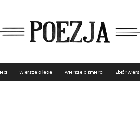
ieci
Wiersze o lecie
Wiersze o śmierci
Zbiór wier