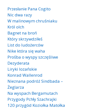
Przesłanie Pana Cogito
Nic dwa razy
W malinowym chruśniaku
Król olch
Bagnet na broń
Który skrzywdziłeś
List do ludożerców
Nike która się waha
Prośba o wyspy szczęśliwe
Dezyderata
Liryki lozańskie
Konrad Wallenrod
Nieznana podróż Sindbada –
Żeglarza
Na wyspach Bergamutach
Przygody Pchły Szachrajki
120 przygód Koziołka Matołka