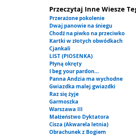
Przeczytaj Inne Wiesze T
Przerażone pokolenie
Dwaj panowie na śniegu
Chodź na piwko na przeciwko
Kartki w złotych obwódkach
Cjankali
LIST (PIOSENKA)
Płyną okręty
I beg your pardon…
Panna Andzia ma wychodne
Gwiazdka malej gwiazdki
Raz się żyje
Garmoszka
Warszawa III
Małżeństwo Dyktatora
Cisza (Akwarela letnia)
Obrachunek z Bogiem