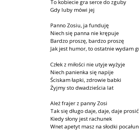
To kobiecie gra serce do zguby
Gdy luby mówi jej
Panno Zosiu, ja funduję
Niech się panna nie krępuje
Bardzo proszę, bardzo proszę
Jak jest humor, to ostatnie wydam g
Człek z miłości nie utyje wyżyje
Niech panienka się napije
Ściskam łapki, zdrowie babki
Żyjmy sto dwadzieścia lat
Ależ frajer z panny Zosi
Tak się długo daje, daje, daje prosić
Kiedy słony jest rachunek
Wnet apetyt masz na słodki pocału