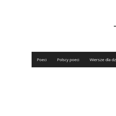
Przejdź
do
treści
Poeci
Polscy poeci
Wiersze dla dz