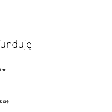
funduję
ótno
k się