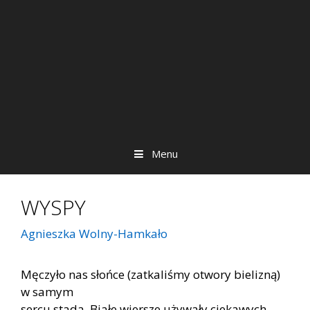
Menu
WYSPY
Agnieszka Wolny-Hamkało
Męczyło nas słońce (zatkaliśmy otwory bielizną)
w samym
sercu stada. Białe wiersze używały ciekawych