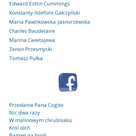
Edward Estlin Cummings
Konstanty Ildefons Gałczyński
Maria Pawlikowska-Jasnorzewska
Charles Baudelaire
Marina Cwietajewa
Zenon Przesmycki
Tomasz Pułka
Przesłanie Pana Cogito
Nic dwa razy
W malinowym chruśniaku
Król olch
Bagnet na broń