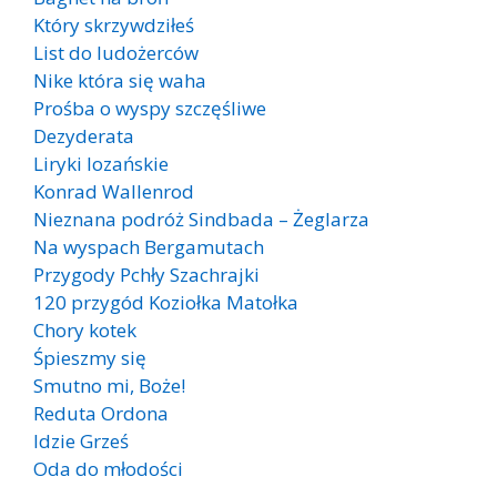
Który skrzywdziłeś
List do ludożerców
Nike która się waha
Prośba o wyspy szczęśliwe
Dezyderata
Liryki lozańskie
Konrad Wallenrod
Nieznana podróż Sindbada – Żeglarza
Na wyspach Bergamutach
Przygody Pchły Szachrajki
120 przygód Koziołka Matołka
Chory kotek
Śpieszmy się
Smutno mi, Boże!
Reduta Ordona
Idzie Grześ
Oda do młodości