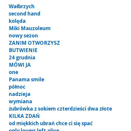
Wałbrzych
second hand
kolęda
Miki Mauzoleum
nowy sezon
ZANIM OTWORZYSZ
BUTWIENIE
24 grudnia
MÓWI JA
one
Panama smile
północ
nadzieja
wymiana
żubrówka z sokiem czterdzieści dwa złote
KILKA ZDAŃ
od miękkich ubrań chce ci się spać
only lovers left alive