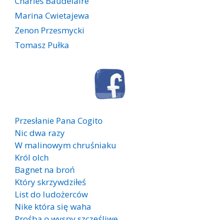
Charles Baudelaire
Marina Cwietajewa
Zenon Przesmycki
Tomasz Pułka
Przesłanie Pana Cogito
Nic dwa razy
W malinowym chruśniaku
Król olch
Bagnet na broń
Który skrzywdziłeś
List do ludożerców
Nike która się waha
Prośba o wyspy szczęśliwe