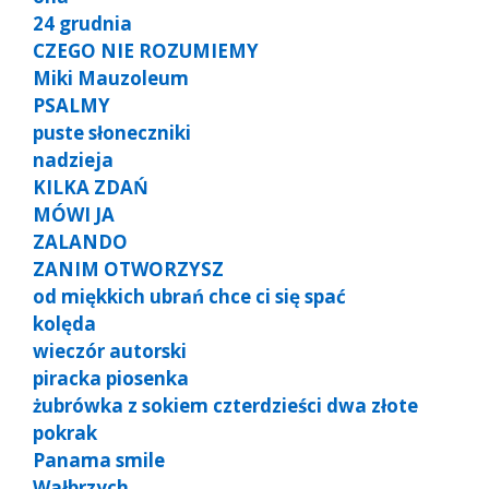
24 grudnia
CZEGO NIE ROZUMIEMY
Miki Mauzoleum
PSALMY
puste słoneczniki
nadzieja
KILKA ZDAŃ
MÓWI JA
ZALANDO
ZANIM OTWORZYSZ
od miękkich ubrań chce ci się spać
kolęda
wieczór autorski
piracka piosenka
żubrówka z sokiem czterdzieści dwa złote
pokrak
Panama smile
Wałbrzych