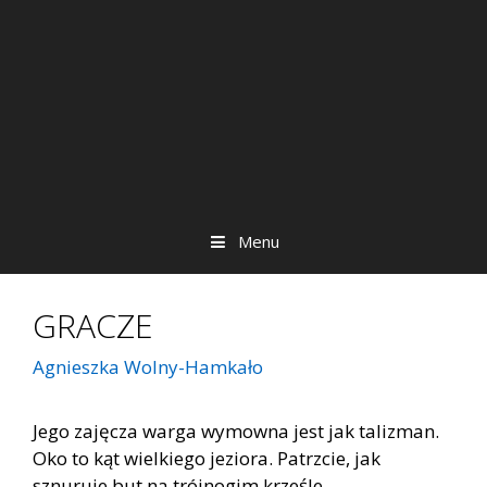
Menu
GRACZE
Agnieszka Wolny-Hamkało
Jego zajęcza warga wymowna jest jak talizman.
Oko to kąt wielkiego jeziora. Patrzcie, jak
sznuruje but na trójnogim krześle.