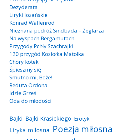
Dezyderata
Liryki lozańskie
Konrad Wallenrod
Nieznana podróż Sindbada – Żeglarza
Na wyspach Bergamutach
Przygody Pchły Szachrajki
120 przygód Koziołka Matołka
Chory kotek
Śpieszmy się
Smutno mi, Boże!
Reduta Ordona
Idzie Grześ
Oda do młodości
Bajki
Bajki Krasickiego
Erotyk
Poezja miłosna
Liryka miłosna