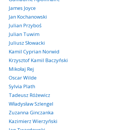
James Joyce
Jan Kochanowski
Julian Przyboś
Julian Tuwim
Juliusz Słowacki
Kamil Cyprian Norwid
Krzysztof Kamil Baczyński
Mikołaj Rej
Oscar Wilde
Sylvia Plath
Tadeusz Różewicz
Władysław Szlengel
Zuzanna Ginczanka
Kazimierz Wierzyński
Jan Twardowski