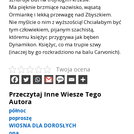
Ma pięknie brzmiące nazwisko, wąsatą
Ormiankę i lekką przewagę nad Zbyszkiem.
Nie myślcie o nim z wyższością! Chciałabym być
tym człowiekiem, pijanym szachistą,
któremu księżyc przygrywa jak bęben
Dynamikon. Księżyc, co ma trupie szwy
(inaczej by go rozkradziono na balu Carvonich).
Twoja ocena
Przeczytaj Inne Wiesze Tego
Autora
północ
poproszę
WIOSNA DLA DOROSŁYCH
ona