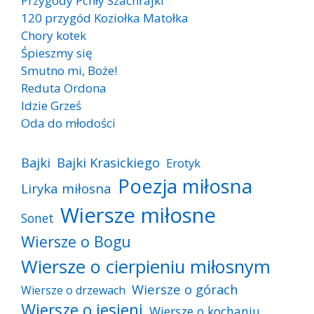
Przygody Pchły Szachrajki
120 przygód Koziołka Matołka
Chory kotek
Śpieszmy się
Smutno mi, Boże!
Reduta Ordona
Idzie Grześ
Oda do młodości
Bajki
Bajki Krasickiego
Erotyk
Poezja miłosna
Liryka miłosna
Wiersze miłosne
Sonet
Wiersze o Bogu
Wiersze o cierpieniu miłosnym
Wiersze o górach
Wiersze o drzewach
Wiersze o jesieni
Wiersze o kochaniu