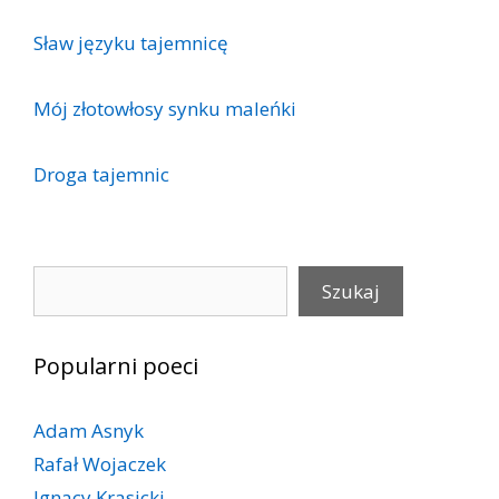
Sław języku tajemnicę
Mój złotowłosy synku maleńki
Droga tajemnic
Szukaj
Szukaj
Popularni poeci
Adam Asnyk
Rafał Wojaczek
Ignacy Krasicki