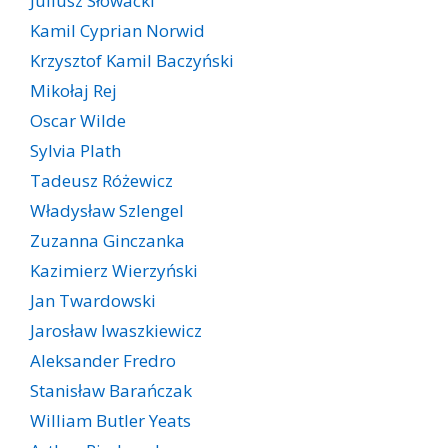
Juliusz Słowacki
Kamil Cyprian Norwid
Krzysztof Kamil Baczyński
Mikołaj Rej
Oscar Wilde
Sylvia Plath
Tadeusz Różewicz
Władysław Szlengel
Zuzanna Ginczanka
Kazimierz Wierzyński
Jan Twardowski
Jarosław Iwaszkiewicz
Aleksander Fredro
Stanisław Barańczak
William Butler Yeats