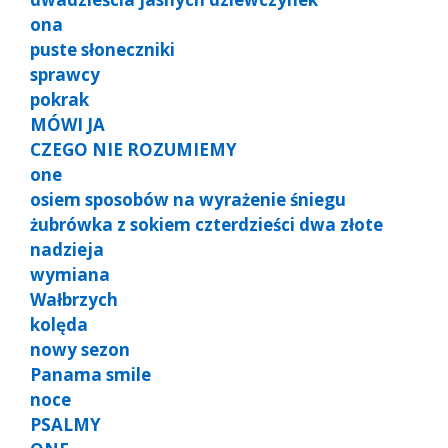
ona
puste słoneczniki
sprawcy
pokrak
MÓWI JA
CZEGO NIE ROZUMIEMY
one
osiem sposobów na wyrażenie śniegu
żubrówka z sokiem czterdzieści dwa złote
nadzieja
wymiana
Wałbrzych
kolęda
nowy sezon
Panama smile
noce
PSALMY