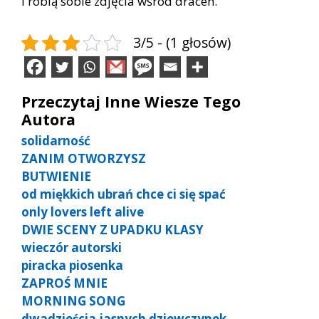
i robią sobie zdjęcia wśród dracen.
3/5 - (1 głosów)
Przeczytaj Inne Wiesze Tego
Autora
solidarność
ZANIM OTWORZYSZ
BUTWIENIE
od miękkich ubrań chce ci się spać
only lovers left alive
DWIE SCENY Z UPADKU KLASY
wieczór autorski
piracka piosenka
ZAPROŚ MNIE
MORNING SONG
dwadzieścia jasnych dziewczynek