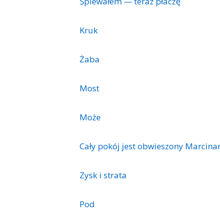
Śpiewałem — teraz płaczę
Kruk
Żaba
Most
Może
Cały pokój jest obwieszony Marcina
Zysk i strata
Pod