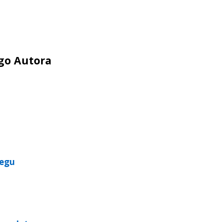
ego Autora
iegu