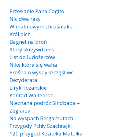
Przesłanie Pana Cogito
Nic dwa razy
W malinowym chruśniaku
Król olch
Bagnet na broń
Który skrzywdziłeś
List do ludożerców
Nike która się waha
Prośba o wyspy szczęśliwe
Dezyderata
Liryki lozańskie
Konrad Wallenrod
Nieznana podróż Sindbada –
Żeglarza
Na wyspach Bergamutach
Przygody Pchły Szachrajki
120 przygód Koziołka Matołka