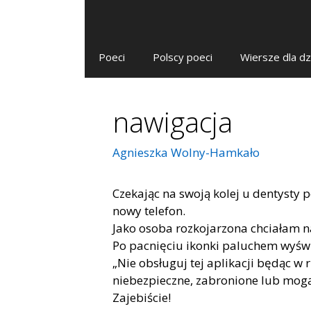
Poeci
Polscy poeci
Wiersze dla dz
nawigacja
Agnieszka Wolny-Hamkało
Czekając na swoją kolej u dentysty
nowy telefon.
Jako osoba rozkojarzona chciałam 
Po pacnięciu ikonki paluchem wyświe
„Nie obsługuj tej aplikacji będąc w
niebezpieczne, zabronione lub mo
Zajebiście!