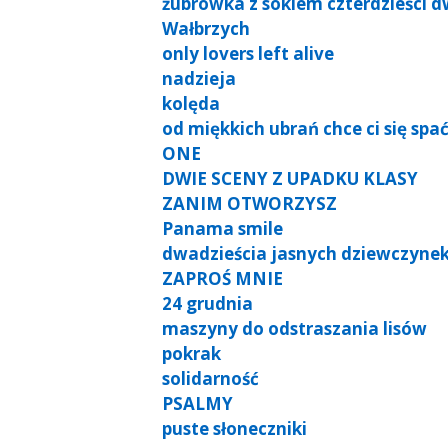
żubrówka z sokiem czterdzieści d
Wałbrzych
only lovers left alive
nadzieja
kolęda
od miękkich ubrań chce ci się spa
ONE
DWIE SCENY Z UPADKU KLASY
ZANIM OTWORZYSZ
Panama smile
dwadzieścia jasnych dziewczyne
ZAPROŚ MNIE
24 grudnia
maszyny do odstraszania lisów
pokrak
solidarność
PSALMY
puste słoneczniki