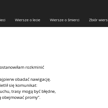
ieci
Wiersze o lecie
Wiersze o śmierci
Zbiór wier
 postanowiłam rozkminić
najpierw obadać nawigację.
tlił się komunikat:
 ruchu, trasy mogą być błędne,
gą obejmować promy”.