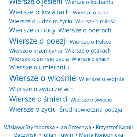
Wiersze o jesieni
Wiersze o kochaniu
Wiersze o kwiatach
Wiersze o lecie
Wiersze o ludzkim życiu
Wiersze o miłości
Wiersze o nocy
Wiersze o poetach
Wiersze o poezji
Wiersze o Polsce
Wiersze o ptakach
Wiersze o przemijaniu
Wiersze o sensie życia
Wiersze o snach
Wiersze o umieraniu
Wiersze o wiośnie
Wiersze o wojnie
Wiersze o zwierzętach
Wiersze o śmierci
Wiersze o świecie
Wiersze o życiu
Średniowieczna poezja
Wisława Szymborska
•
Jan Brzechwa
•
Krzysztof Kamil
Baczyński
•
Julian Tuwim
•
Maria Konopnicka