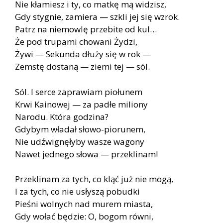
Nie kłamiesz i ty, co matkę mą widzisz,
Gdy stygnie, zamiera — szkli jej się wzrok.
Patrz na niemowlę przebite od kul…
Że pod trupami chowani Żydzi,
Żywi — Sekunda dłuży się w rok —
Zemstę dostaną — ziemi tej — sól.
Sól. I serce zaprawiam piołunem
Krwi Kainowej — za padłe miliony
Narodu. Która godzina?
Gdybym władał słowo-piorunem,
Nie udźwignęłyby wasze wagony
Nawet jednego słowa — przeklinam!
Przeklinam za tych, co kląć już nie mogą,
I za tych, co nie usłyszą pobudki
Pieśni wolnych nad murem miasta,
Gdy wołać będzie: O, bogom równi,