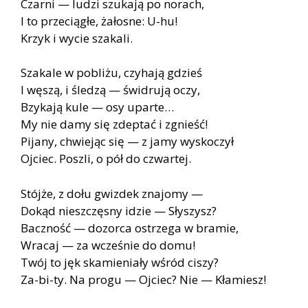
Czarni — ludzi szukają po norach,
I to przeciągłe, żałosne: U-hu!
Krzyk i wycie szakali.
Szakale w pobliżu, czyhają gdzieś
I węszą, i śledzą — świdrują oczy,
Bzykają kule — osy uparte…
My nie damy się zdeptać i zgnieść!
Pijany, chwiejąc się — z jamy wyskoczył
Ojciec. Poszli, o pół do czwartej.
Stójże, z dołu gwizdek znajomy —
Dokąd nieszczęsny idzie — Słyszysz?
Baczność — dozorca ostrzega w bramie,
Wracaj — za wcześnie do domu!
Twój to jęk skamieniały wśród ciszy?
Za-bi-ty. Na progu — Ojciec? Nie — Kłamiesz!