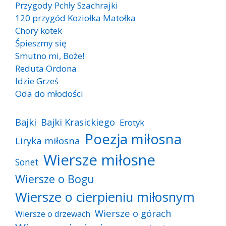
Przygody Pchły Szachrajki
120 przygód Koziołka Matołka
Chory kotek
Śpieszmy się
Smutno mi, Boże!
Reduta Ordona
Idzie Grześ
Oda do młodości
Bajki
Bajki Krasickiego
Erotyk
Poezja miłosna
Liryka miłosna
Wiersze miłosne
Sonet
Wiersze o Bogu
Wiersze o cierpieniu miłosnym
Wiersze o górach
Wiersze o drzewach