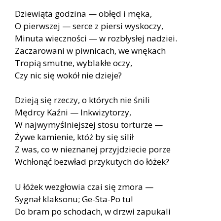
Dziewiąta godzina — obłęd i męka,
O pierwszej — serce z piersi wyskoczy,
Minuta wieczności — w rozbłysłej nadziei.
Zaczarowani w piwnicach, we wnękach
Tropią smutne, wyblakłe oczy,
Czy nic się wokół nie dzieje?
Dzieją się rzeczy, o których nie śnili
Mędrcy Kaźni — Inkwizytorzy,
W najwymyślniejszej stosu torturze —
Żywe kamienie, któż by się silił
Z was, co w nieznanej przyjdziecie porze
Wchłonąć bezwład przykutych do łóżek?
U łóżek wezgłowia czai się zmora —
Sygnał klaksonu; Ge-Sta-Po tu!
Do bram po schodach, w drzwi zapukali