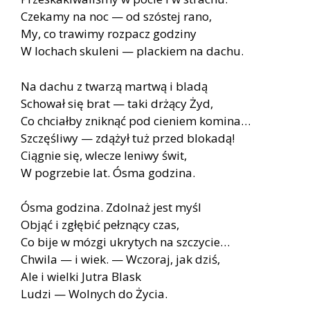
Czekamy na noc — od szóstej rano,
My, co trawimy rozpacz godziny
W lochach skuleni — plackiem na dachu.
Na dachu z twarzą martwą i bladą
Schował się brat — taki drżący Żyd,
Co chciałby zniknąć pod cieniem komina…
Szczęśliwy — zdążył tuż przed blokadą!
Ciągnie się, wlecze leniwy świt,
W pogrzebie lat. Ósma godzina.
Ósma godzina. Zdolnaż jest myśl
Objąć i zgłębić pełznący czas,
Co bije w mózgi ukrytych na szczycie…
Chwila — i wiek. — Wczoraj, jak dziś,
Ale i wielki Jutra Blask
Ludzi — Wolnych do Życia.