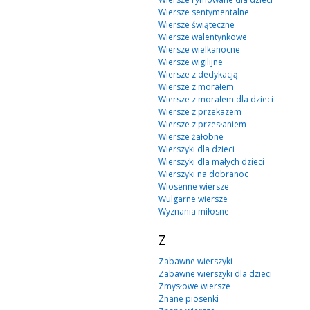
Wiersze sentymentalne
Wiersze świąteczne
Wiersze walentynkowe
Wiersze wielkanocne
Wiersze wigilijne
Wiersze z dedykacją
Wiersze z morałem
Wiersze z morałem dla dzieci
Wiersze z przekazem
Wiersze z przesłaniem
Wiersze żałobne
Wierszyki dla dzieci
Wierszyki dla małych dzieci
Wierszyki na dobranoc
Wiosenne wiersze
Wulgarne wiersze
Wyznania miłosne
Z
Zabawne wierszyki
Zabawne wierszyki dla dzieci
Zmysłowe wiersze
Znane piosenki