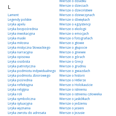
Wiersze o dziadku
L
Wiersze o dzieciach
Wiersze o dzieciństwie
Lament
Wiersze o dziewczynach
Legendy polskie
Wiersze o dźwiękach
Liryka apelu
Wiersze o egzystencji
Liryka bezpośrednia
Wiersze o ekologii
Liryka inwokacyjna
Wiersze o emocjach
Liryka maski
Wiersze o fotografiach
Liryka miłosna
Wiersze o głowie
Liryka mistyczna Słowackiego
Wiersze o głupocie
Liryka narracyjna
Wiersze o gniewie
Liryka opisowa
Wiersze o górach
Liryka osobista
Wiersze o Grecji
Liryka patriotyczna
Wiersze o grudniu
Liryka podmiotu indywidualnego
Wiersze o gwiazdach
Liryka podmiotu zbiorowego
Wiersze o historii
Liryka pośrednia
Wiersze o Hitlerze
Liryka refleksyjna
Wiersze o Holokauście
Liryka religijna
Wiersze o istnieniu
Liryka roli
Wiersze o istnieniu człowieka
Liryka symboliczna
Wiersze o jaskółkach
Liryka sytuacyjna
Wiersze o jedzeniu
Liryka wyznania
Wiersze o jesieni
Liryka zwrotu do adresata
Wiersze o Jezusie