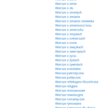
Wiersze o zimie
Wiersze o złu
Wiersze o zmarłych
Wiersze o zmianie
Wiersze o zmianie człowieka
Wiersze o zmienności losu
Wiersze o zmierzchu
Wiersze o zmysłach
Wiersze o żołnierzach
Wiersze o żonie
Wiersze o związkach
Wiersze o zwierzętach
Wiersze o życiu
Wiersze o Żydach
Wiersze o żywiołach
Wiersze orientalne
Wiersze patriotyczne
Wiersze polityczne
Wiersze refleksyjno-filozoficzne
Wiersze religijne
Wiersze renesansowe
Wiersze rewolucyjne
Wiersze romantyczne
Wiersze rymowane
Wiersze rymowane dla dzieci