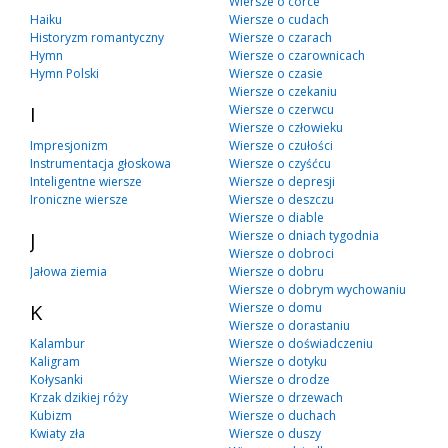
Wiersze o córce
Haiku
Wiersze o cudach
Historyzm romantyczny
Wiersze o czarach
Hymn
Wiersze o czarownicach
Hymn Polski
Wiersze o czasie
Wiersze o czekaniu
I
Wiersze o czerwcu
Wiersze o człowieku
Impresjonizm
Wiersze o czułości
Instrumentacja głoskowa
Wiersze o czyśćcu
Inteligentne wiersze
Wiersze o depresji
Ironiczne wiersze
Wiersze o deszczu
Wiersze o diable
J
Wiersze o dniach tygodnia
Wiersze o dobroci
Jałowa ziemia
Wiersze o dobru
Wiersze o dobrym wychowaniu
K
Wiersze o domu
Wiersze o dorastaniu
Kalambur
Wiersze o doświadczeniu
Kaligram
Wiersze o dotyku
Kołysanki
Wiersze o drodze
Krzak dzikiej róży
Wiersze o drzewach
Kubizm
Wiersze o duchach
Kwiaty zła
Wiersze o duszy