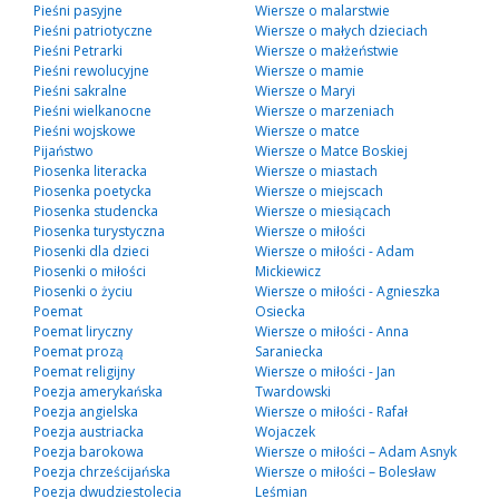
Pieśni pasyjne
Wiersze o malarstwie
Pieśni patriotyczne
Wiersze o małych dzieciach
Pieśni Petrarki
Wiersze o małżeństwie
Pieśni rewolucyjne
Wiersze o mamie
Pieśni sakralne
Wiersze o Maryi
Pieśni wielkanocne
Wiersze o marzeniach
Pieśni wojskowe
Wiersze o matce
Pijaństwo
Wiersze o Matce Boskiej
Piosenka literacka
Wiersze o miastach
Piosenka poetycka
Wiersze o miejscach
Piosenka studencka
Wiersze o miesiącach
Piosenka turystyczna
Wiersze o miłości
Piosenki dla dzieci
Wiersze o miłości - Adam
Piosenki o miłości
Mickiewicz
Piosenki o życiu
Wiersze o miłości - Agnieszka
Poemat
Osiecka
Poemat liryczny
Wiersze o miłości - Anna
Poemat prozą
Saraniecka
Poemat religijny
Wiersze o miłości - Jan
Poezja amerykańska
Twardowski
Poezja angielska
Wiersze o miłości - Rafał
Poezja austriacka
Wojaczek
Poezja barokowa
Wiersze o miłości – Adam Asnyk
Poezja chrześcijańska
Wiersze o miłości – Bolesław
Poezja dwudziestolecia
Leśmian