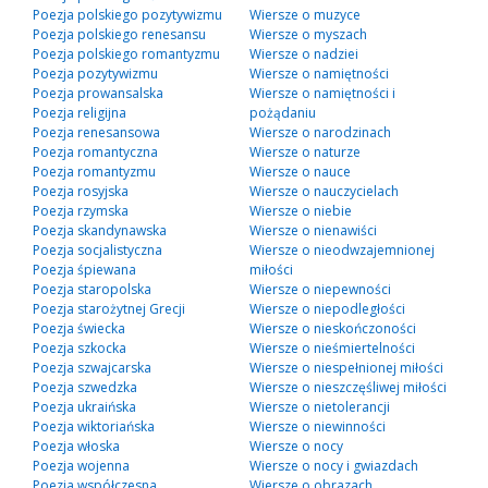
Poezja polskiego pozytywizmu
Wiersze o muzyce
Poezja polskiego renesansu
Wiersze o myszach
Poezja polskiego romantyzmu
Wiersze o nadziei
Poezja pozytywizmu
Wiersze o namiętności
Poezja prowansalska
Wiersze o namiętności i
Poezja religijna
pożądaniu
Poezja renesansowa
Wiersze o narodzinach
Poezja romantyczna
Wiersze o naturze
Poezja romantyzmu
Wiersze o nauce
Poezja rosyjska
Wiersze o nauczycielach
Poezja rzymska
Wiersze o niebie
Poezja skandynawska
Wiersze o nienawiści
Poezja socjalistyczna
Wiersze o nieodwzajemnionej
Poezja śpiewana
miłości
Poezja staropolska
Wiersze o niepewności
Poezja starożytnej Grecji
Wiersze o niepodległości
Poezja świecka
Wiersze o nieskończoności
Poezja szkocka
Wiersze o nieśmiertelności
Poezja szwajcarska
Wiersze o niespełnionej miłości
Poezja szwedzka
Wiersze o nieszczęśliwej miłości
Poezja ukraińska
Wiersze o nietolerancji
Poezja wiktoriańska
Wiersze o niewinności
Poezja włoska
Wiersze o nocy
Poezja wojenna
Wiersze o nocy i gwiazdach
Poezja współczesna
Wiersze o obrazach