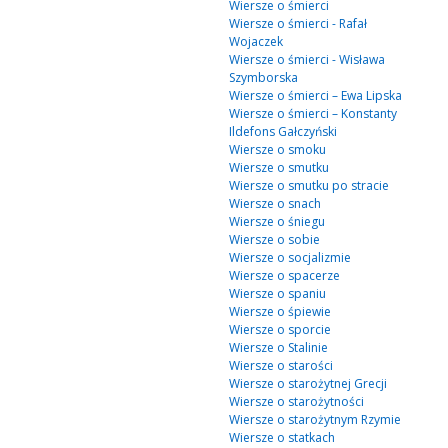
Wiersze o śmierci
Wiersze o śmierci - Rafał
Wojaczek
Wiersze o śmierci - Wisława
Szymborska
Wiersze o śmierci – Ewa Lipska
Wiersze o śmierci – Konstanty
Ildefons Gałczyński
Wiersze o smoku
Wiersze o smutku
Wiersze o smutku po stracie
Wiersze o snach
Wiersze o śniegu
Wiersze o sobie
Wiersze o socjalizmie
Wiersze o spacerze
Wiersze o spaniu
Wiersze o śpiewie
Wiersze o sporcie
Wiersze o Stalinie
Wiersze o starości
Wiersze o starożytnej Grecji
Wiersze o starożytności
Wiersze o starożytnym Rzymie
Wiersze o statkach