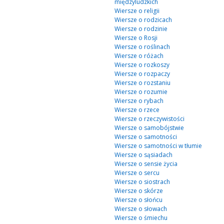
międzyludzkich
Wiersze o religii
Wiersze o rodzicach
Wiersze o rodzinie
Wiersze o Rosji
Wiersze o roślinach
Wiersze o różach
Wiersze o rozkoszy
Wiersze o rozpaczy
Wiersze o rozstaniu
Wiersze o rozumie
Wiersze o rybach
Wiersze o rzece
Wiersze o rzeczywistości
Wiersze o samobójstwie
Wiersze o samotności
Wiersze o samotności w tłumie
Wiersze o sąsiadach
Wiersze o sensie życia
Wiersze o sercu
Wiersze o siostrach
Wiersze o skórze
Wiersze o słońcu
Wiersze o słowach
Wiersze o śmiechu