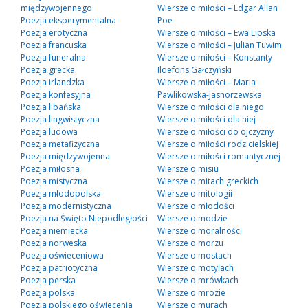
międzywojennego
Wiersze o miłości – Edgar Allan
Poezja eksperymentalna
Poe
Poezja erotyczna
Wiersze o miłości – Ewa Lipska
Poezja francuska
Wiersze o miłości – Julian Tuwim
Poezja funeralna
Wiersze o miłości – Konstanty
Poezja grecka
Ildefons Gałczyński
Poezja irlandzka
Wiersze o miłości – Maria
Poezja konfesyjna
Pawlikowska-Jasnorzewska
Poezja libańska
Wiersze o miłości dla niego
Poezja lingwistyczna
Wiersze o miłości dla niej
Poezja ludowa
Wiersze o miłości do ojczyzny
Poezja metafizyczna
Wiersze o miłości rodzicielskiej
Poezja międzywojenna
Wiersze o miłości romantycznej
Poezja miłosna
Wiersze o misiu
Poezja mistyczna
Wiersze o mitach greckich
Poezja młodopolska
Wiersze o mitologii
Poezja modernistyczna
Wiersze o młodości
Poezja na Święto Niepodległości
Wiersze o modzie
Poezja niemiecka
Wiersze o moralności
Poezja norweska
Wiersze o morzu
Poezja oświeceniowa
Wiersze o mostach
Poezja patriotyczna
Wiersze o motylach
Poezja perska
Wiersze o mrówkach
Poezja polska
Wiersze o mrozie
Poezja polskiego oświecenia
Wiersze o murach