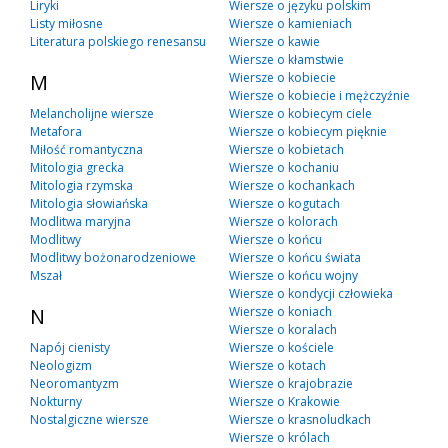
Liryki
Wiersze o języku polskim
Listy miłosne
Wiersze o kamieniach
Literatura polskiego renesansu
Wiersze o kawie
Wiersze o kłamstwie
M
Wiersze o kobiecie
Wiersze o kobiecie i mężczyźnie
Melancholijne wiersze
Wiersze o kobiecym ciele
Metafora
Wiersze o kobiecym pięknie
Miłość romantyczna
Wiersze o kobietach
Mitologia grecka
Wiersze o kochaniu
Mitologia rzymska
Wiersze o kochankach
Mitologia słowiańska
Wiersze o kogutach
Modlitwa maryjna
Wiersze o kolorach
Modlitwy
Wiersze o końcu
Modlitwy bożonarodzeniowe
Wiersze o końcu świata
Mszał
Wiersze o końcu wojny
Wiersze o kondycji człowieka
N
Wiersze o koniach
Wiersze o koralach
Napój cienisty
Wiersze o kościele
Neologizm
Wiersze o kotach
Neoromantyzm
Wiersze o krajobrazie
Nokturny
Wiersze o Krakowie
Nostalgiczne wiersze
Wiersze o krasnoludkach
Wiersze o królach