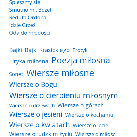
Śpieszmy się
Smutno mi, Boże!
Reduta Ordona
Idzie Grześ
Oda do młodości
Bajki
Bajki Krasickiego
Erotyk
Poezja miłosna
Liryka miłosna
Wiersze miłosne
Sonet
Wiersze o Bogu
Wiersze o cierpieniu miłosnym
Wiersze o górach
Wiersze o drzewach
Wiersze o jesieni
Wiersze o kochaniu
Wiersze o kwiatach
Wiersze o lecie
Wiersze o ludzkim życiu
Wiersze o miłości