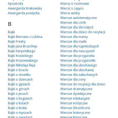
Apostrofa
Wiersz o rozmowie
Awangarda Krakowska
Wiersz o zającu
Awangarda poetycka
Wiersz wolny
Wiersze autotematyczne
B
Wiersze dla córki
Wiersze dla dorosłych
Bajki
Wiersze dla dzieci do recytacji
Bajki Biernata z Lublina
Wiersze dla mamy
Bajki Fredry
Wiersze dla matki
Bajki Jana Brzechwy
Wiersze dla najmłodszych
Bajki Karpińskiego
Wiersze dla nauczycieli
Bajki Krasickiego
Wiersze dla przyjaciela
Bajki Kraszewskiego
Wiersze dla przyjaciółki
Bajki Mikołaja Reja
Wiersze dla ukochanego
Bajki o bracie
Wiersze dla ukochanej
Bajki o dziadku
Wiersze dla zakochanych
Bajki o dzieciach
Wiersze dla żony
Bajki o gęsiach
Wiersze do recytacji dla dzieci
Bajki o górach
Wiersze dramatyczne
Bajki o jeżach
Wiersze dydaktyczne
Bajki o kogutach
Wiersze edukacyjne
Bajki o kotach
Wiersze erotyczne
Bajki o kruku
Wiersze filozoficzne
Bajki o myszach
Wiersze historyczne
Bajki o owadach
Wiersze klasyczne