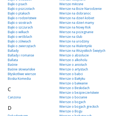
Bajki o psach
Wiersze miłosne
Bajki o pszczołach
Wiersze na Boże Narodzenie
Bajki o ptakach
Wiersze na dobranoc
Bajki o rodzeństwie
Wiersze na dzień kobiet
Bajki o siostrach
Wiersze na dzień mamy
Bajki o szczurach
Wiersze na Nowy Rok
Bajki o wilkach
Wiersze na pożegnanie
Bajki o wróblach
Wiersze na ślub
Bajki o żółwiach
Wiersze na urodziny
Bajki o zwierzętach
Wiersze na Walentynki
Ballady
Wiersze na Wszystkich Świętych
Ballady i romanse
Wiersze o absolucie
Ballata
Wiersze o alkoholu
Baśnie
Wiersze o aniołach
Baśnie słowiańskie
Wiersze o artystach
Błyskotliwe wiersze
Wiersze o babci
Boska Komedia
Wiersze o Bałtyku
Wiersze o bałwanie
C
Wiersze o Beskidach
Wiersze o bezpieczeństwie
Canzona
Wiersze o bocianie
Wiersze o bogach
D
Wiersze o bogach greckich
Wiersze o Bogu
Dekadentyzm
Wiersze o bohaterach