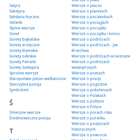
Satyra
Wiersze o płaczu
Sekstyna
Wiersze o planetach
Sekstyna liryczna
Wiersze o pocałunkach
Sielanki
Wiersze o pociągach
Słynne wiersze
Wiersze o początku
Sonet
Wiersze o początku i końcu
Sonety bajkalskie
Wiersze o podróżach
Sonety erotyczne
Wiersze o podróżach - Jan
Sonety krymskie
Brzechwa
Sonety odeskie
Wiersze o podróżach w nieznane
Sonety Petrarki
Wiersze o podróżach
Sonety Szekspira
wewnętrznych
Sprośne wiersze
Wiersze o poetach
Staropolskie pieśni wielkanocne
Wiersze o poezji
Starożytna poezja
Wiersze o pogodzie
Symbolizm
Wiersze o pokoleniach
Wiersze o Polakach
Ś
Wiersze o polityce
Wiersze o Polsce
Śmieszne wiersze
Wiersze o porach roku
Średniowieczna poezja
Wiersze o poranku
Wiersze o postaciach
T
historycznych
Wiersze o powrocie