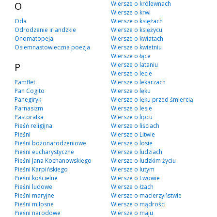
O
Wiersze o królewnach
Wiersze o krwi
Oda
Wiersze o księżach
Odrodzenie irlandzkie
Wiersze o księżycu
Onomatopeja
Wiersze o kwiatach
Osiemnastowieczna poezja
Wiersze o kwietniu
Wiersze o łące
P
Wiersze o lataniu
Wiersze o lecie
Pamflet
Wiersze o lekarzach
Pan Cogito
Wiersze o lęku
Panegiryk
Wiersze o lęku przed śmiercią
Parnasizm
Wiersze o lesie
Pastorałka
Wiersze o lipcu
Pieśń religijna
Wiersze o liściach
Pieśni
Wiersze o Litwie
Pieśni bożonarodzeniowe
Wiersze o losie
Pieśni eucharystyczne
Wiersze o ludziach
Pieśni Jana Kochanowskiego
Wiersze o ludzkim życiu
Pieśni Karpińskiego
Wiersze o lutym
Pieśni kościelne
Wiersze o Lwowie
Pieśni ludowe
Wiersze o łzach
Pieśni maryjne
Wiersze o macierzyństwie
Pieśni miłosne
Wiersze o mądrości
Pieśni narodowe
Wiersze o maju