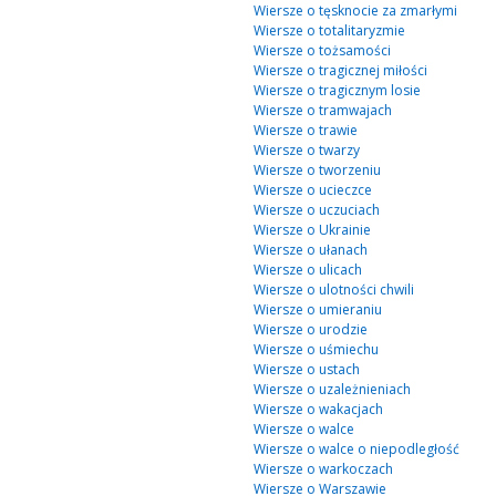
Wiersze o tęsknocie za zmarłymi
Wiersze o totalitaryzmie
Wiersze o tożsamości
Wiersze o tragicznej miłości
Wiersze o tragicznym losie
Wiersze o tramwajach
Wiersze o trawie
Wiersze o twarzy
Wiersze o tworzeniu
Wiersze o ucieczce
Wiersze o uczuciach
Wiersze o Ukrainie
Wiersze o ułanach
Wiersze o ulicach
Wiersze o ulotności chwili
Wiersze o umieraniu
Wiersze o urodzie
Wiersze o uśmiechu
Wiersze o ustach
Wiersze o uzależnieniach
Wiersze o wakacjach
Wiersze o walce
Wiersze o walce o niepodległość
Wiersze o warkoczach
Wiersze o Warszawie