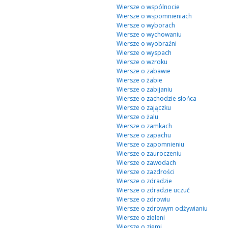
Wiersze o wspólnocie
Wiersze o wspomnieniach
Wiersze o wyborach
Wiersze o wychowaniu
Wiersze o wyobraźni
Wiersze o wyspach
Wiersze o wzroku
Wiersze o zabawie
Wiersze o żabie
Wiersze o zabijaniu
Wiersze o zachodzie słońca
Wiersze o zajączku
Wiersze o żalu
Wiersze o zamkach
Wiersze o zapachu
Wiersze o zapomnieniu
Wiersze o zauroczeniu
Wiersze o zawodach
Wiersze o zazdrości
Wiersze o zdradzie
Wiersze o zdradzie uczuć
Wiersze o zdrowiu
Wiersze o zdrowym odżywianiu
Wiersze o zieleni
Wiersze o ziemi