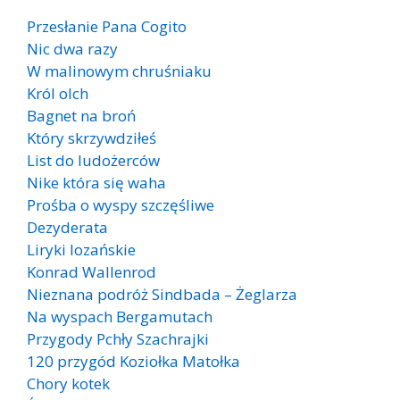
Przesłanie Pana Cogito
Nic dwa razy
W malinowym chruśniaku
Król olch
Bagnet na broń
Który skrzywdziłeś
List do ludożerców
Nike która się waha
Prośba o wyspy szczęśliwe
Dezyderata
Liryki lozańskie
Konrad Wallenrod
Nieznana podróż Sindbada – Żeglarza
Na wyspach Bergamutach
Przygody Pchły Szachrajki
120 przygód Koziołka Matołka
Chory kotek