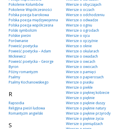
Pokolenie Kolumbów
Wiersze o obyczajach
Pokolenie Współczesności
Wiersze o oczach
Polska poezja barokowa
Wiersze o odchodzeniu
Polska poezja międzywojenna
Wiersze o odwadze
Polska poezja współczesna
Wiersze o ogniu
Polski symbolizm
Wiersze o ogrodach
Polskie pieśni
Wiersze o ojcu
Porównanie
Wiersze o ojczyźnie
Powieść poetycka
Wiersze o oknie
Powieść poetycka – Adam
Wiersze o okularach
Mickiewicz
Wiersze o owadach
Powieść poetycka – George
Wiersze o owcach
Byron
Wiersze o owocach
Późny romantyzm
Wiersze o pamięci
Psalmy
Wiersze o papierosach
Psalmy Kochanowskiego
Wiersze o piasku
Wiersze o piekle
R
Wiersze o pięknej kobiecie
Wiersze o pięknie
Rapsodia
Wiersze o pięknie duszy
Religijna pieśń ludowa
Wiersze o pięknie natury
Romantyzm angielski
Wiersze o pięknie przyrody
Wiersze o pięknie życia
S
Wiersze o pieniądzach
Wiersze o piwie