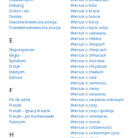
Dekalog
Wiersze o bólu
Dobro i zło
Wiersze o bracie
Dumka
Wiersze o buncie
Dwudziestowieczna poezja
Wiersze o burzy
Dziewiętnastowieczna poezja
Wiersze o byciu sobą
Wiersze o całowaniu
E
Wiersze o chlebie
Wiersze o chłopach
Ekspresjonizm
Wiersze o chłopcach
Elegia
Wiersze o chmurach
Epitafium
Wiersze o chorobie
Erotyk
Wiersze o Chrystusie
Estetyzm
Wiersze o chwilach
Eufonia
Wiersze o ciele
Wiersze o ciemności
F
Wiersze o cieniu
Wiersze o cierpieniu
Fin de siècle
Wiersze o cierpieniu miłosnym
Fraszki
Wiersze o ciszy
Fraszki – Ignacy Krasicki
Wiersze o ciszy i spokoju
Fraszki – Jan Kochanowski
Wiersze o cmentarzu
Futuryzm
Wiersze o cnocie
Wiersze o codzienności
H
Wiersze o codziennym życiu