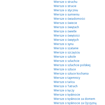
Wiersze o strachu
Wiersze o stracie
Wiersze o styczniu
Wiersze o sumieniu
Wiersze o świadomości
Wiersze o świecie
Wiersze o świętach
Wiersze o świetle
Wiersze o świętości
Wiersze o świętych
Wiersze o synu
Wiersze o szatanie
Wiersze o szczęściu
Wiersze o szkole
Wiersze o szlachcie
Wiersze o szlachcie polskiej
Wiersze o sztuce
Wiersze o sztuce kochania
Wiersze o tajemnicy
Wiersze o tańcu
Wiersze o Tatrach
Wiersze o tęczy
Wiersze o tęsknocie
Wiersze o tęsknocie za domem
Wiersze o tęsknocie za Ojczyzną