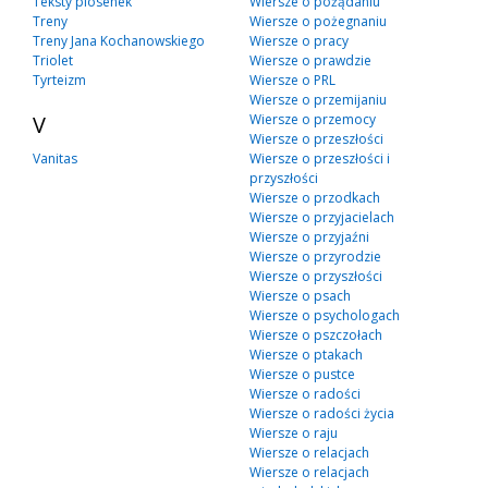
Teksty piosenek
Wiersze o pożądaniu
Treny
Wiersze o pożegnaniu
Treny Jana Kochanowskiego
Wiersze o pracy
Triolet
Wiersze o prawdzie
Tyrteizm
Wiersze o PRL
Wiersze o przemijaniu
V
Wiersze o przemocy
Wiersze o przeszłości
Vanitas
Wiersze o przeszłości i
przyszłości
Wiersze o przodkach
Wiersze o przyjacielach
Wiersze o przyjaźni
Wiersze o przyrodzie
Wiersze o przyszłości
Wiersze o psach
Wiersze o psychologach
Wiersze o pszczołach
Wiersze o ptakach
Wiersze o pustce
Wiersze o radości
Wiersze o radości życia
Wiersze o raju
Wiersze o relacjach
Wiersze o relacjach